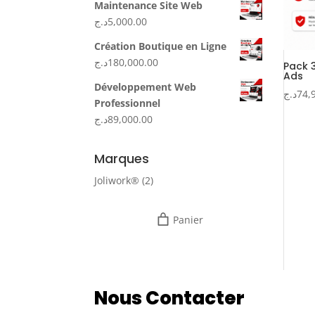
Maintenance Site Web
د.ج
5,000.00
Création Boutique en Ligne
د.ج
180,000.00
Pack 
Ads
Développement Web
د.ج
74,
Professionnel
د.ج
89,000.00
Marques
Joliwork®
(2)
Panier
Nous Contacter