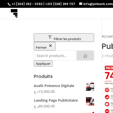
+1 (204) 292 - 3393 | +213 (028) 269 707
info@joliwork.com
Accuei
Filtrer les produits
Pu
Fermer
2 résul
Appliquer
Produits
Audit Présence Digitale
د.ج
15,000.00
Landing Page Publicitaire
د.ج
49,000.00