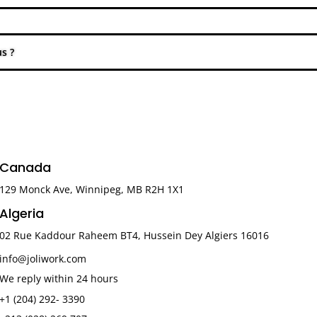
Canada
129 Monck Ave, Winnipeg, MB R2H 1X1
Algeria
02 Rue Kaddour Raheem BT4, Hussein Dey Algiers 16016
info@joliwork.com
We reply within 24 hours
+1 (204) 292- 3390