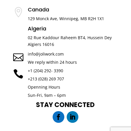
Canada

129 Monck Ave, Winnipeg, MB R2H 1X1
Algeria
02 Rue Kaddour Raheem BT4, Hussein Dey
Algiers 16016
info@joliwork.com

We reply within 24 hours
+1 (204) 292- 3390

+213 (028) 269 707
Openning Hours
Sun-Fri, 9am – 6pm
STAY CONNECTED