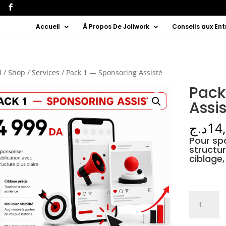
Accueil
À Propos De Joliwork
Conseils aux Ent
l
/
Shop
/
Services
/ Pack 1 — Sponsoring Assisté
Pack
Assi
د.ج
14
Pour sp
structure
ciblage,
quantité
de
Pack