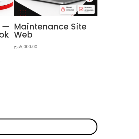
e —
Maintenance Site
ook
Web
د.ج
5,000.00