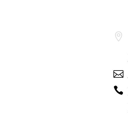


