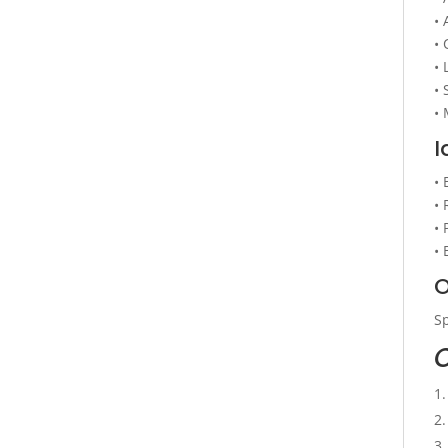
• 
• 
•
• 
•
I
• 
• 
• 
• 
O
Sp