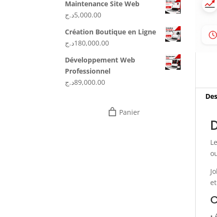
Maintenance Site Web
د.ج
5,000.00
Création Boutique en Ligne
د.ج
180,000.00
Développement Web
Professionnel
د.ج
89,000.00
Des
Panier
D
L
o
Jo
et
C
• 