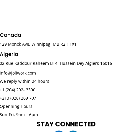
Canada
129 Monck Ave, Winnipeg, MB R2H 1X1
Algeria
02 Rue Kaddour Raheem BT4, Hussein Dey Algiers 16016
info@joliwork.com
We reply within 24 hours
+1 (204) 292- 3390
+213 (028) 269 707
Openning Hours
Sun-Fri, 9am – 6pm
STAY CONNECTED