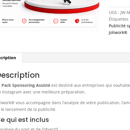
1
—
UGS :
JW-
Sponsorin
Étiquettes 
Assisté
Publicité 
Joliwork®
cription
escription
e
Pack Sponsoring Assisté
est destiné aux entreprises qui souhait
u Instagram avec une meilleure préparation.
liwork® vous accompagne dans l’analyse de votre publication, l’am
 le lancement de la publicité.
e qui est inclus
Analyse du post et de l’objectif