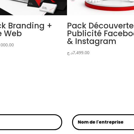
k Branding +
Pack Découvert
e Web
Publicité Faceb
& Instagram
,000.00
د.ج
7,499.00