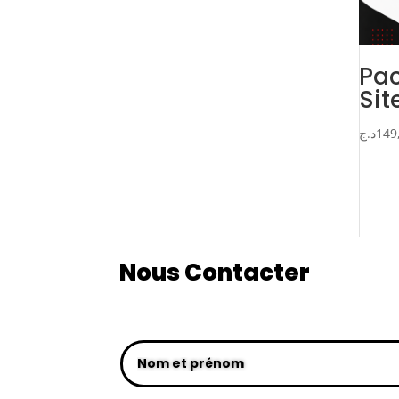
Pac
Sit
د.ج
149
Nous Contacter