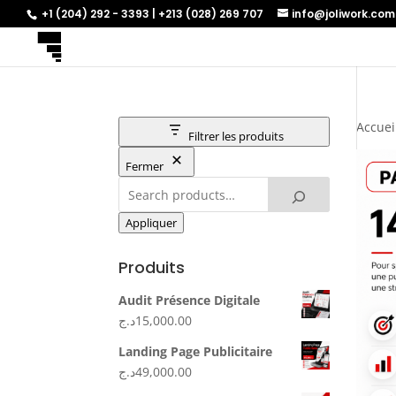
+1 (204) 292 - 3393 | +213 (028) 269 707
info@joliwork.com
Accuei
Filtrer les produits
Fermer
Appliquer
Produits
Audit Présence Digitale
د.ج
15,000.00
Landing Page Publicitaire
د.ج
49,000.00