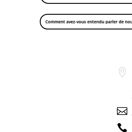


