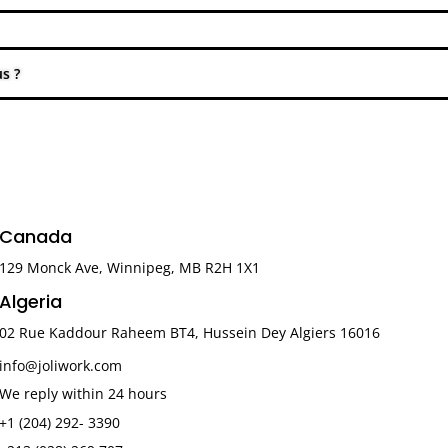
Canada
129 Monck Ave, Winnipeg, MB R2H 1X1
Algeria
02 Rue Kaddour Raheem BT4, Hussein Dey Algiers 16016
info@joliwork.com
We reply within 24 hours
+1 (204) 292- 3390