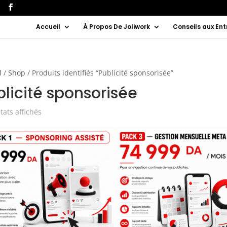
Accueil
À Propos De Joliwork
Conseils aux Ent
l
/
Shop
/ Produits identifiés “Publicité sponsorisée”
blicité sponsorisée
Trié
tats affichés
par
popularité