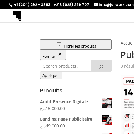
+1 (204) 292 - 3393 | +213 (028) 269 707
info@joliwork.com
Accuei
Filtrer les produits
Pu
Fermer
3 résul
Appliquer
Produits
Audit Présence Digitale
د.ج
15,000.00
Landing Page Publicitaire
د.ج
49,000.00