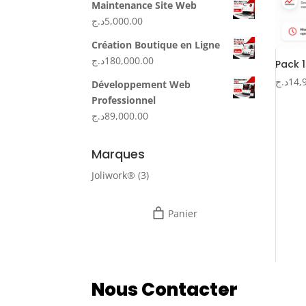
Maintenance Site Web
د.ج
5,000.00
Création Boutique en Ligne
د.ج
180,000.00
Pack 
د.ج
14,
Développement Web
Professionnel
د.ج
89,000.00
Marques
Joliwork®
(3)
Panier
Nous Contacter